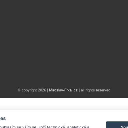
© copyright 2026 |
Miroslav-Frkal.cz
| all rights reserved
ies
Sou
Souhlasím se vším se uloží technické, analytické a