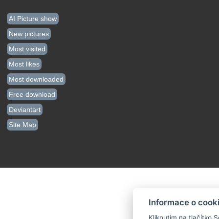
AI Picture show
New pictures
Most visited
Most likes
Most downloaded
Free download
Deviantart
Site Map
Informace o cook
Kliknutím na tlačítko 